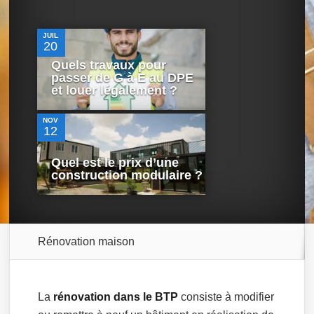
JUIL
20
Quels travaux pour
0
passer de G à E au DPE
et louer légalement ?
NOV
12
Quel est le prix d’une
construction modulaire ?
Rénovation maison
La
rénovation dans le BTP
consiste à modifier