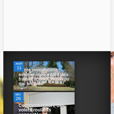
0
AOÛT
11
Vente immobilière :
estimer le montant des
0
frais d’agence et savoir
qui les paie
DÉC
26
Comment rendre des
volets roulants