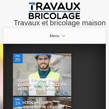
Travaux et bricolage maison
Menu
0
JUIL
20
Quels travaux pour
0
passer de G à E au DPE
et louer légalement ?
JUIL
Électricien qui
19
0
abandonne le chantier :