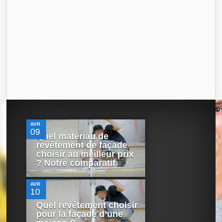
0
AVR
09
Quel matériau de
revêtement de façade
0
choisir au meilleur prix
? Notre comparatif
AVR
10
Quel revêtement choisir
pour la façade d’une