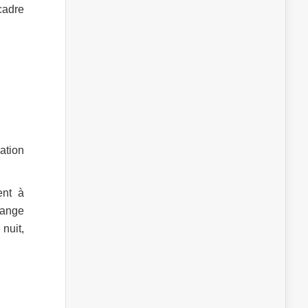
cadre
ation
ent à
hange
 nuit,