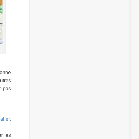
sonne
utres
e pas
alier
,
r les