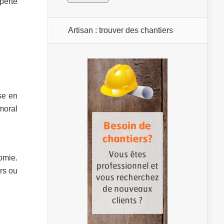
perte
Artisan : trouver des chantiers
se en
moral
omie.
rs ou