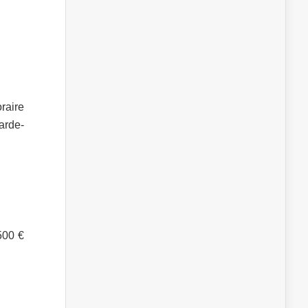
raire
arde-
500 €