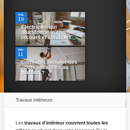
JUIL
19
Électricien qui
0
abandonne le chantier :
recours et solutions
MAI
11
Comment installer des
spots encastrés au
plafond ?
Travaux intérieurs
Les
travaux d’intérieur couvrent toutes les