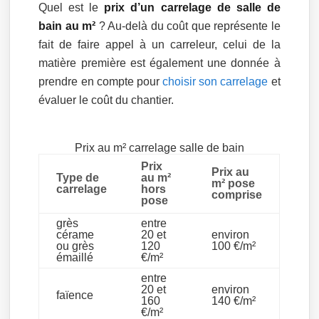
Quel est le
prix d’un carrelage de salle de
bain au m²
? Au-delà du coût que représente le
fait de faire appel à un carreleur, celui de la
matière première est également une donnée à
prendre en compte pour
choisir son carrelage
et
évaluer le coût du chantier.
Prix au m² carrelage salle de bain
Prix
Prix au
Type de
au m²
m² pose
carrelage
hors
comprise
pose
grès
entre
cérame
20 et
environ
ou grès
120
100 €/m²
émaillé
€/m²
entre
20 et
environ
faïence
160
140 €/m²
€/m²