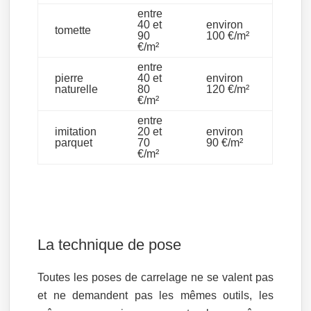
entre
40 et
environ
tomette
90
100 €/m²
€/m²
entre
pierre
40 et
environ
naturelle
80
120 €/m²
€/m²
entre
imitation
20 et
environ
parquet
70
90 €/m²
€/m²
La technique de pose
Toutes les poses de carrelage ne se valent pas
et ne demandent pas les mêmes outils, les