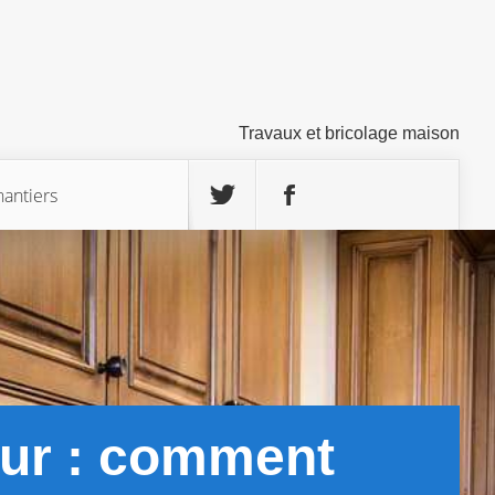
Travaux et bricolage maison
hantiers
mur : comment