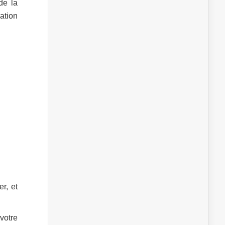
de la
ation
r, et
 votre