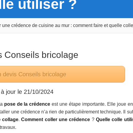
le utiliser ?
r une crédence de cuisine au mur : comment faire et quelle colle 
ns
Conseils bricolage
n devis
Conseils bricolage
à jour le
21/10/2024
la
pose de la crédence
est une étape importante. Elle joue en 
staller une crédence n’a rien de particulièrement technique. Il suf
 collage
.
Comment coller une crédence
?
Quelle colle utili
travaux.