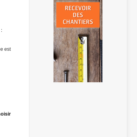
 :
ne est
oisir