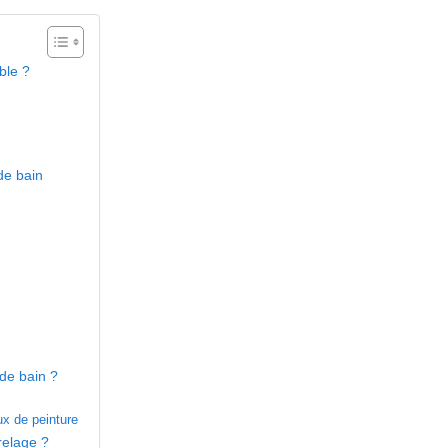
ble ?
de bain
de bain ?
ux de peinture
rrelage ?