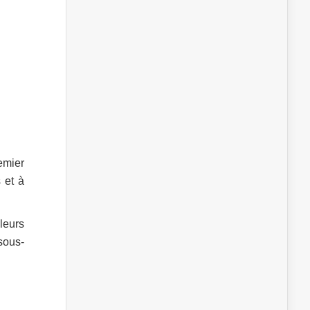
emier
 et à
leurs
sous-