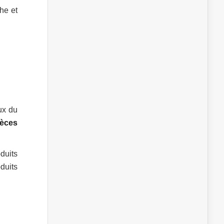
he et
ux du
ièces
duits
duits