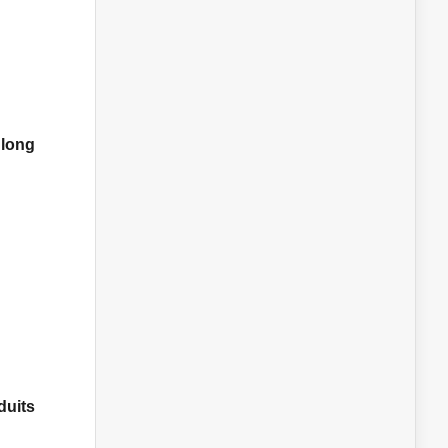
 long
.
duits