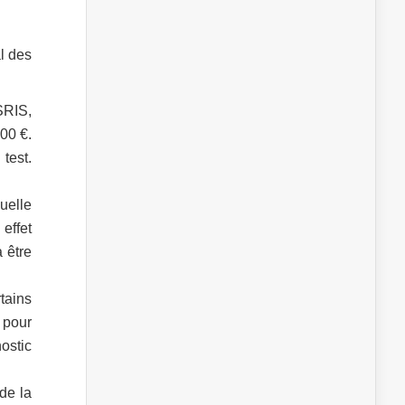
l des
SRIS,
00 €.
test.
uelle
effet
 être
tains
 pour
ostic
 de la