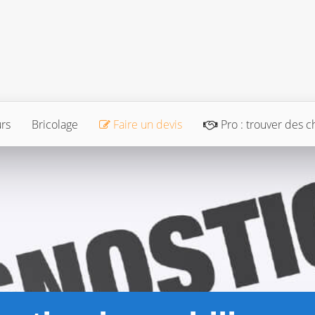
urs
Bricolage
Faire un devis
Pro : trouver des c