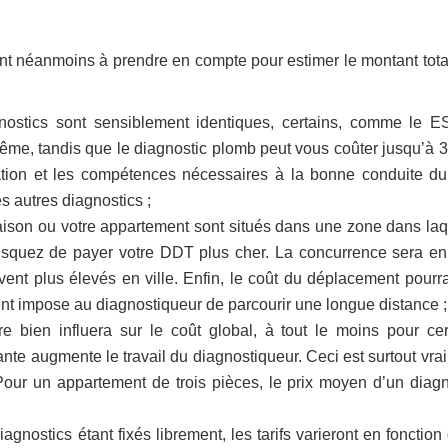
ont néanmoins à prendre en compte pour estimer le montant tota
nostics sont sensiblement identiques, certains, comme le E
-même, tandis que le diagnostic plomb peut vous coûter jusqu’à 3
ration et les compétences nécessaires à la bonne conduite du 
 autres diagnostics ;
aison ou votre appartement sont situés dans une zone dans laq
isquez de payer votre DDT plus cher. La concurrence sera en 
uvent plus élevés en ville. Enfin, le coût du déplacement pourra
ment impose au diagnostiqueur de parcourir une longue distance ;
re bien influera sur le coût global, à tout le moins pour cer
nte augmente le travail du diagnostiqueur. Ceci est surtout vrai
 Pour un appartement de trois pièces, le prix moyen d’un diagn
agnostics étant fixés librement, les tarifs varieront en fonction