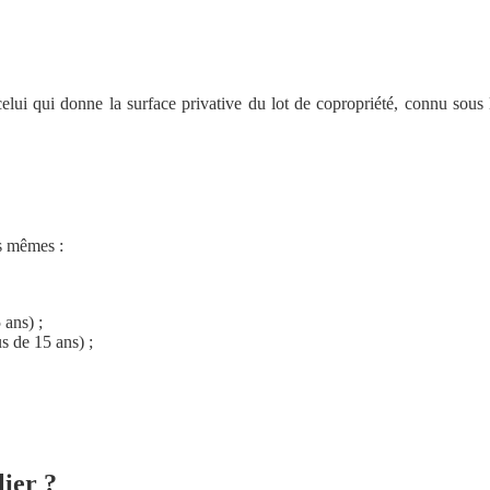
celui qui donne la surface privative du lot de copropriété, connu sous 
es mêmes :
 ans) ;
us de 15 ans) ;
ier ?