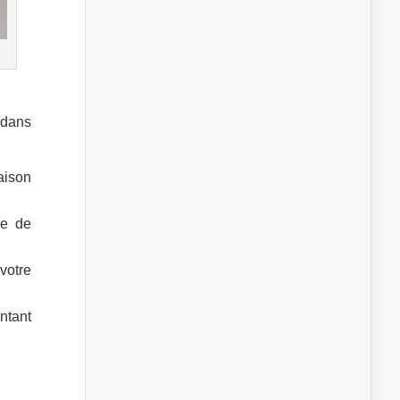
 dans
aison
se de
votre
ntant