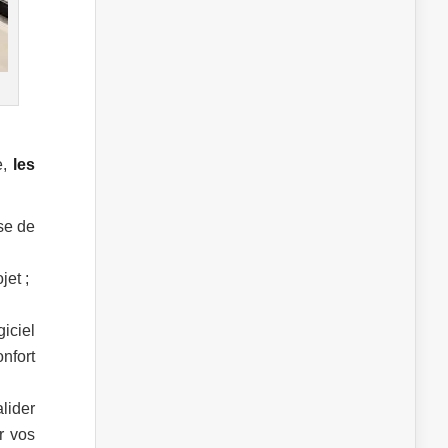
e,
les
se de
jet ;
giciel
nfort
lider
r vos