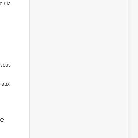
ir la
 vous
iaux,
re