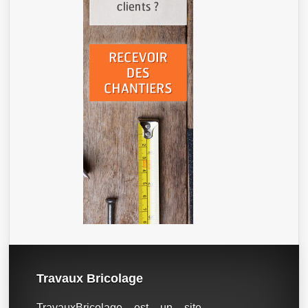
Travaux Bricolage
TravauxBricolage est un site