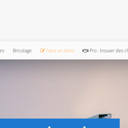
urs
Bricolage
Faire un devis
Pro : trouver des c