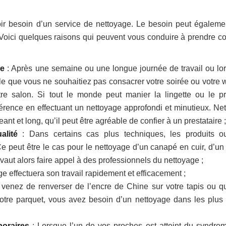
ir besoin d’un service de nettoyage. Le besoin peut égaleme
. Voici quelques raisons qui peuvent vous conduire à prendre co
se
: Après une semaine ou une longue journée de travail ou lo
le que vous ne souhaitiez pas consacrer votre soirée ou votre 
e salon. Si tout le monde peut manier la lingette ou le pr
fférence en effectuant un nettoyage approfondi et minutieux. Net
t et long, qu’il peut être agréable de confier à un prestataire ;
alité
: Dans certains cas plus techniques, les produits o
peut être le cas pour le nettoyage d’un canapé en cuir, d’un 
vaut alors faire appel à des professionnels du nettoyage ;
e effectuera son travail rapidement et efficacement ;
 venez de renverser de l’encre de Chine sur votre tapis ou q
votre parquet, vous avez besoin d’un nettoyage dans les plus 
poraires
: Lorsque l’un de vos proches est atteint du syndro