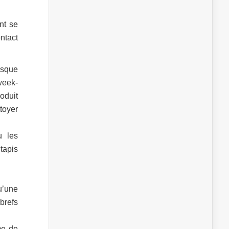
nt se
ntact
rsque
week-
oduit
toyer
u les
tapis
u’une
brefs
me de