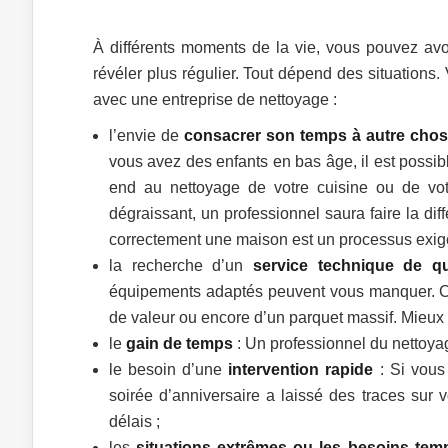
À différents moments de la vie, vous pouvez avo
révéler plus régulier. Tout dépend des situations
avec une entreprise de nettoyage :
l’envie de
consacrer son temps à autre cho
vous avez des enfants en bas âge, il est possib
end au nettoyage de votre cuisine ou de votr
dégraissant, un professionnel saura faire la di
correctement une maison est un processus exigean
la recherche d’un
service technique de qu
équipements adaptés peuvent vous manquer. Ce 
de valeur ou encore d’un parquet massif. Mieux 
le
gain de temps
: Un professionnel du nettoyag
le besoin d’une
intervention rapide
: Si vous
soirée d’anniversaire a laissé des traces sur 
délais ;
les
situations extrêmes ou les besoins tem