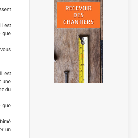
ssent
il est
e que
 vous
l est
z une
ez du
e que
abîmé
er un