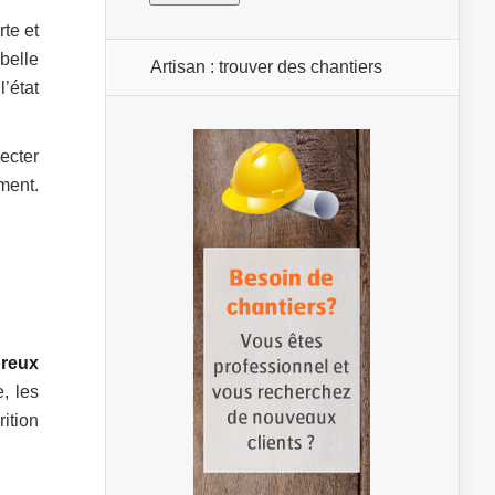
te et
belle
Artisan : trouver des chantiers
’état
ecter
ment.
reux
e, les
ition