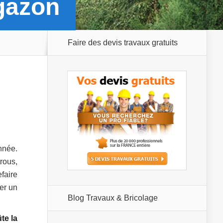
 gazon
Faire des devis travaux gratuits
nnée.
rous,
faire
er un
Blog Travaux & Bricolage
te la