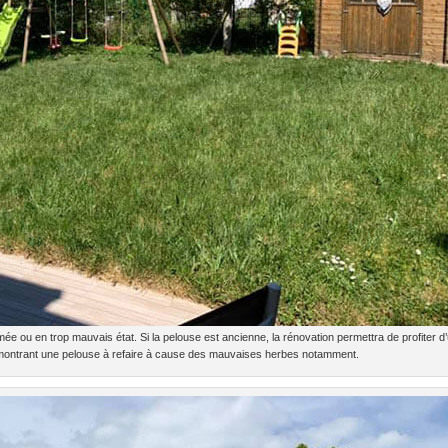
ée ou en trop mauvais état. Si la pelouse est ancienne, la rénovation permettra de profiter d
 montrant une pelouse à refaire à cause des mauvaises herbes notamment.