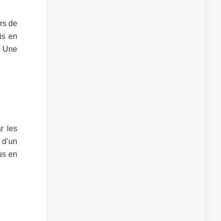
ors de
is en
. Une
r les
 d’un
us en