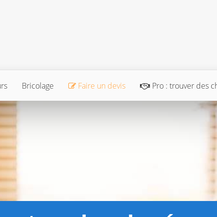
urs
Bricolage
Faire un devis
Pro : trouver des c