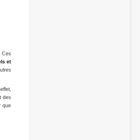
. Ces
ls et
utres
effet,
t des
r que