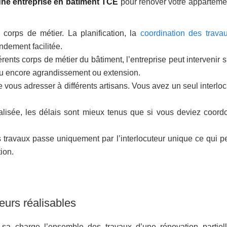
une entreprise en bâtiment TCE
pour rénover votre apparteme
es corps de métier. La planification, la
coordination des trava
ndement facilitée.
rents corps de métier du bâtiment, l’entreprise peut intervenir 
e ou encore agrandissement ou extension.
 vous adresser à différents artisans. Vous avez un seul interloc
ralisée, les délais sont mieux tenus que si vous deviez coord
des travaux passe uniquement par l’interlocuteur unique ce qui p
ion.
ieurs réalisables
 sa charge l’ensemble des travaux d’une rénovation partiel