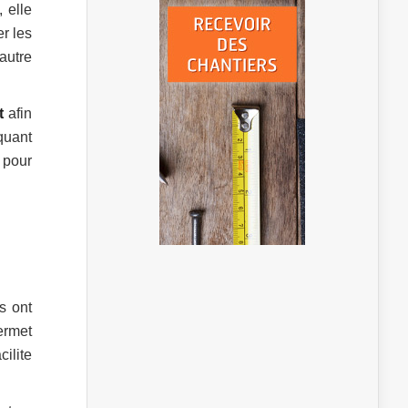
 elle
er les
autre
t
afin
iquant
 pour
es ont
ermet
ilite