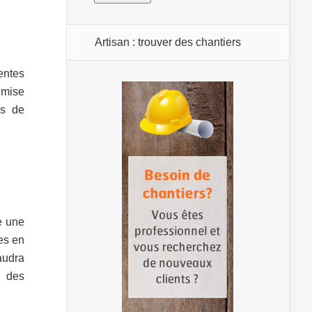
Artisan : trouver des chantiers
entes
emise
es de
e une
es en
faudra
e des