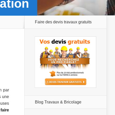
ation
Faire des devis travaux gratuits
n par
s une
Blog Travaux & Bricolage
euses
,
faire