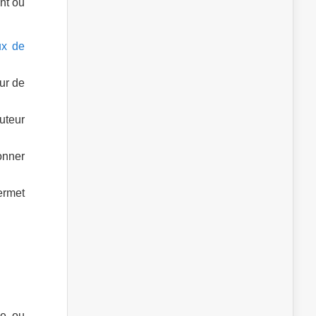
nt ou
ux de
sur de
uteur
onner
ermet
le ou