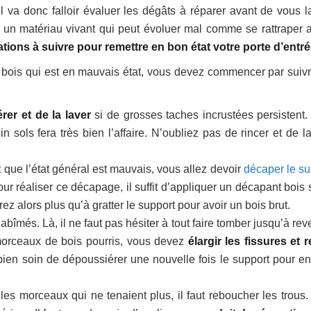
 Il va donc falloir évaluer les dégâts à réparer avant de vous l
t un matériau vivant qui peut évoluer mal comme se rattraper 
tions à suivre pour remettre en bon état votre porte d’entr
n bois qui est en mauvais état, vous devez commencer par suivr
rer et de la laver
si de grosses taches incrustées persistent.
 sols fera très bien l’affaire. N’oubliez pas de rincer et de la
t que l’état général est mauvais, vous allez devoir
décaper le su
our réaliser ce décapage, il suffit d’appliquer un décapant bois 
z alors plus qu’à gratter le support pour avoir un bois brut.
abîmés. Là, il ne faut pas hésiter à tout faire tomber jusqu’à rev
 morceaux de bois pourris, vous devez
élargir les fissures et r
 bien soin de dépoussiérer une nouvelle fois le support pour en
les morceaux qui ne tenaient plus, il faut reboucher les trous.