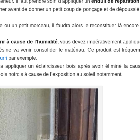
térieur. Il faut prendre soin d’appliquer un
enduit de réparation
écher avant de donner un petit coup de ponçage et de dépoussiér
e ou un petit morceau, il faudra alors le reconstituer là encore
ir à cause de l’humidité
, vous devez impérativement appliqu
 résine va venir consolider le matériau. Ce produit est fréque
urri
par exemple.
udra appliquer un éclaircisseur bois après avoir éliminé la cau
 bois noircis à cause de l’exposition au soleil notamment.