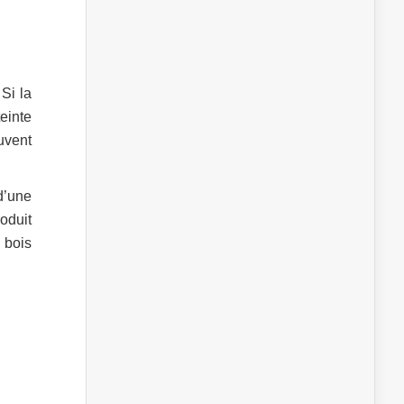
Si la
einte
uvent
d’une
oduit
u bois