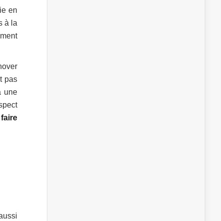
ie en
s à la
ement
énover
st pas
à une
spect
faire
aussi