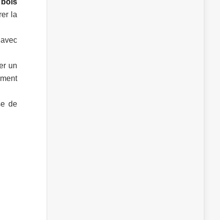
 bois
er la
 avec
er un
mment
se de