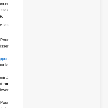
ancer
assez
ée
.
e les
 Pour
isser
pport
sur le
enir à
etirer
lever
 Pour