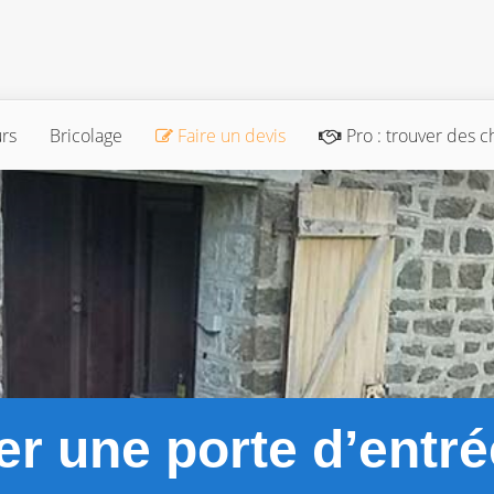
urs
Bricolage
Faire un devis
Pro : trouver des c
er une porte d’entré