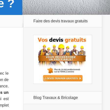
e ?
Faire des devis travaux gratuits
vec le
ion de
ance.
ns un
Blog Travaux & Bricolage
 est
mplet