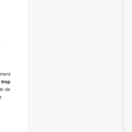
.
ement
 trop
te de
r.