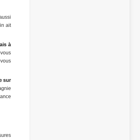
aussi
in ait
ais à
 vous
 vous
e sur
agnie
rance
sures