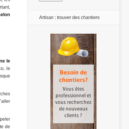
tant,
selon
Artisan : trouver des chantiers
 ne le
o, le
rsque
rches
aller
peler
te de