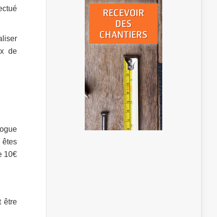
fectué
aliser
ux de
alogue
 êtes
e 10€
 être