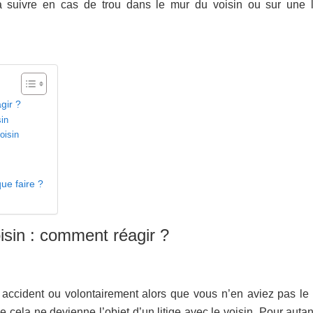
 suivre en cas de trou dans le mur du voisin ou sur une l
gir ?
sin
voisin
ue faire ?
oisin : comment réagir ?
 accident ou volontairement alors que vous n’en aviez pas le d
 cela ne devienne l’objet d’un litige avec le voisin. Pour autan