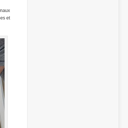
unaux
es et