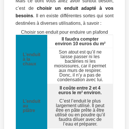
Mais ce dont vous allez avoir surtout besoin,
c’est de
choisir un enduit adapté à vos
besoins
. Il en existe différentes sortes qui sont
destinées à diverses utilisations, à savoir :
Choisir son enduit pour enduire un plafond
Il faudra compter
environ 10 euros du m²
Son atout est qu’il ne
L’enduit
laisse passer ni les
à la
bactéries ni les
chaux
moisissures, car il permet
aux murs de respirer.
Donc, il n’y a pas de
condensation avec lui.
Il coûte entre 2 et 4
euros le m² environ.
C’est l’enduit le plus
L’enduit
largement utilisé. Il peut
au
être en pâte prête à être
plâtre
utilisé ou en poudre qu’il
faudra diluer avec de
l’eau et préparer.