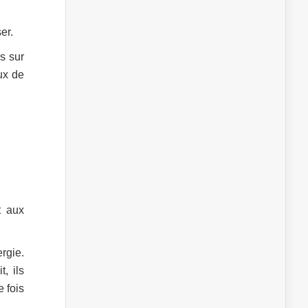
er.
rs sur
aux de
t aux
rgie.
, ils
 fois