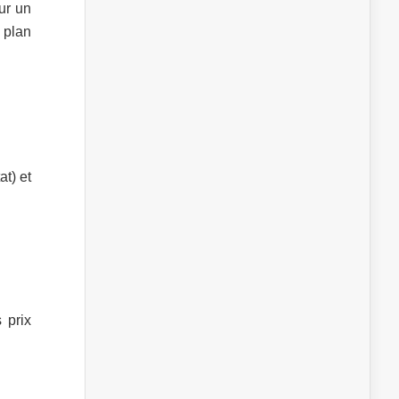
sur un
u plan
t) et
 prix