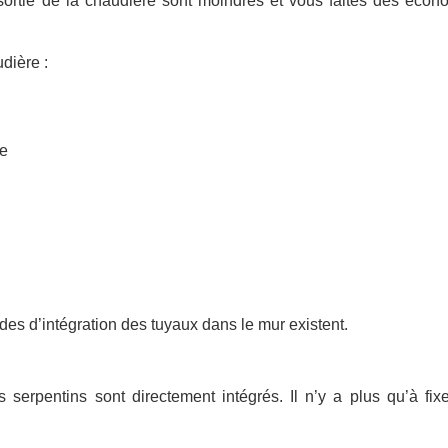
 sortie de la chaudière sont moindres et vous faites des écon
dière :
ue
des d’intégration des tuyaux dans le mur existent.
erpentins sont directement intégrés. Il n’y a plus qu’à fixe