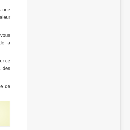
s une
aleur
 vous
de la
ur ce
s des
me de