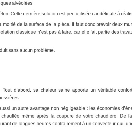
iques alvéolées.
on. Cette dernière solution est peu utilisée car délicate à réalis
a moitié de la surface de la pièce. Il faut donc prévoir deux mu
lation classique n’est pas à faire, car elle fait partie des trav
enduit sans aucun problème.
 Tout d’abord, sa chaleur saine apporte un véritable confor
oussières.
ssi un autre avantage non négligeable : les économies d’éne
u chauffée même après la coupure de votre chaudière. De fait
 durant de longues heures contrairement à un convecteur qui, une