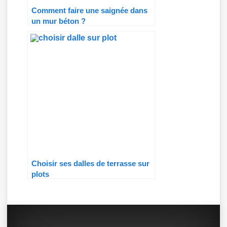
Comment faire une saignée dans
un mur béton ?
Choisir ses dalles de terrasse sur
plots