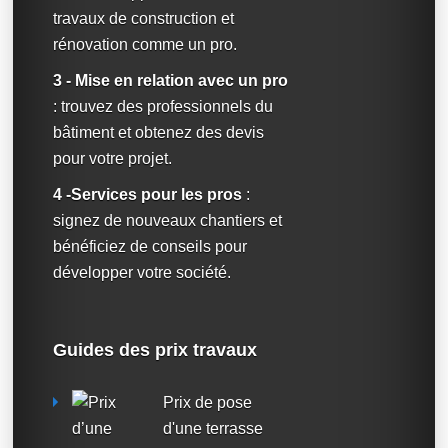
travaux de construction et
rénovation comme un pro.
3 - Mise en relation avec un pro
: trouvez des professionnels du
bâtiment et obtenez des devis
pour votre projet.
4 -Services pour les pros
:
signez de nouveaux chantiers et
bénéficiez de conseils pour
développer votre société.
Guides des prix travaux
Prix de pose
d'une terrasse