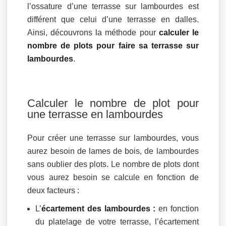
l’ossature d’une terrasse sur lambourdes est
différent que celui d’une terrasse en dalles.
Ainsi, découvrons la méthode pour
calculer le
nombre de plots pour faire sa terrasse sur
lambourdes
.
Calculer le nombre de plot pour
une terrasse en lambourdes
Pour créer une terrasse sur lambourdes, vous
aurez besoin de lames de bois, de lambourdes
sans oublier des plots. Le nombre de plots dont
vous aurez besoin se calcule en fonction de
deux facteurs :
L’
écartement des lambourdes :
en fonction
du platelage de votre terrasse, l’écartement