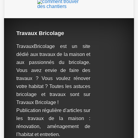
Travaux Bricolage
TravauxBricolage est un site
dédié aux travaux de la maison et
aux passionnés du bricolage.
Vous avez envie de faire des
travaux ? Vous voulez rénover
votre habitat ? Toutes les astuces
bricolage et travaux sont sur
Travaux Bricolage !
Publication régulière d'articles sur
les travaux de la maison :
rénovation, aménagement de
l'habitat et entretien.