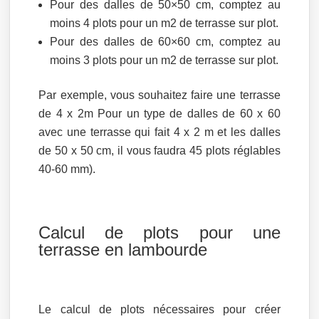
Pour des dalles de 50×50 cm, comptez au
moins 4 plots pour un m2 de terrasse sur plot.
Pour des dalles de 60×60 cm, comptez au
moins 3 plots pour un m2 de terrasse sur plot.
Par exemple, vous souhaitez faire une terrasse
de 4 x 2m Pour un type de dalles de 60 x 60
avec une terrasse qui fait 4 x 2 m et les dalles
de 50 x 50 cm, il vous faudra 45 plots réglables
40-60 mm).
Calcul de plots pour une
terrasse en lambourde
Le calcul de plots nécessaires pour créer