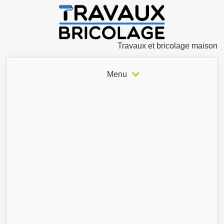
Travaux et bricolage maison
Menu