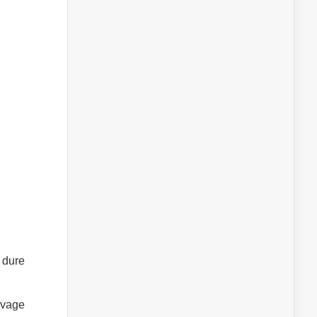
 dure
avage