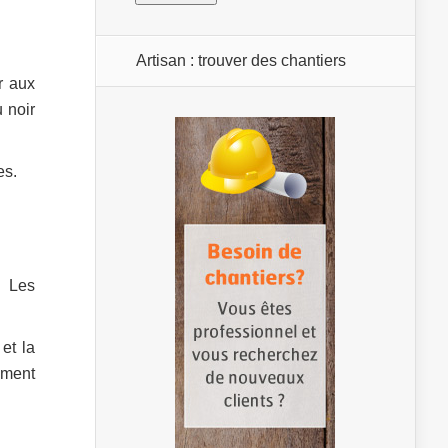
Artisan : trouver des chantiers
r aux
 noir
es.
. Les
et la
ement