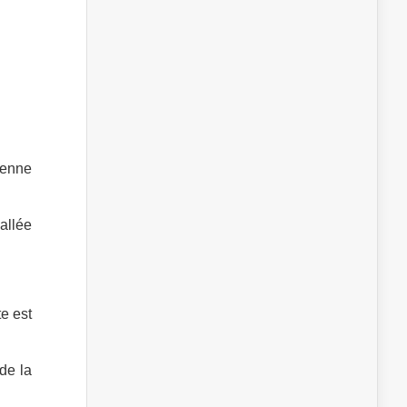
érenne
allée
te est
 de la