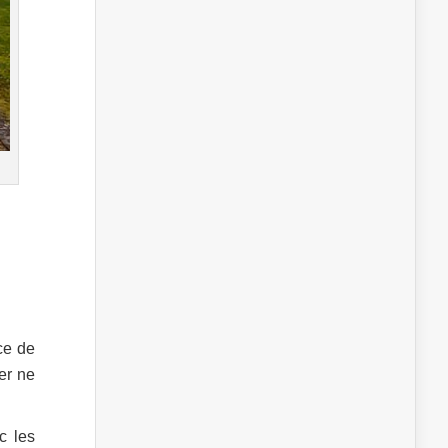
ce de
ier ne
c les