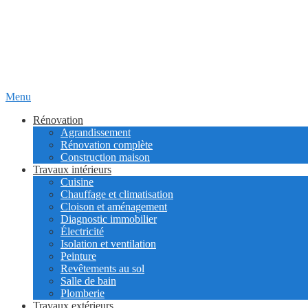
Menu
Rénovation
Agrandissement
Rénovation complète
Construction maison
Travaux intérieurs
Cuisine
Chauffage et climatisation
Cloison et aménagement
Diagnostic immobilier
Électricité
Isolation et ventilation
Peinture
Revêtements au sol
Salle de bain
Plomberie
Travaux extérieurs