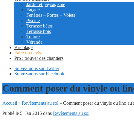
Jardin et paysagisme
Façade
Fenêtres – Portes – Volets
Piscine
Terrasse béton
Terrasse bois
Toiture
Véranda
Bricolage
Faire un devis
Pro : trouver des chantiers
Suivez-nous sur Twitter
Suivez-nous sur Facebook
Comment poser du vinyle ou lino
Accueil
»
Revêtements au sol
»
Comment poser du vinyle ou lino au s
Publié le 5, Jan 2015 dans
Revêtements au sol