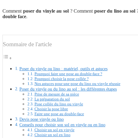
Comment
poser du vinyle au sol
? Comment
poser du lino au sol
?
double face
.
Sommaire de l'article
Poser du vinyle ou lino : matériel, outils et astuces
Pourquoi faire une pose au double-face ?
Pourquoi choisir la pose collée ?
Nos astuces pour une pose du lino ou vinyle réussie
Poser du vinyle ou du lino au sol : les différentes étapes
Prise de mesure de sa pièce
La préparation du sol
Pose collée du lino ou vinyle
Choisir la pose libre
Faire une pose au double-face
Devis pose vinyle ou lino
Conseils pour choisir son sol en vinyle ou en lino
Choisir un sol en vinyle
Choisir un sol en lino