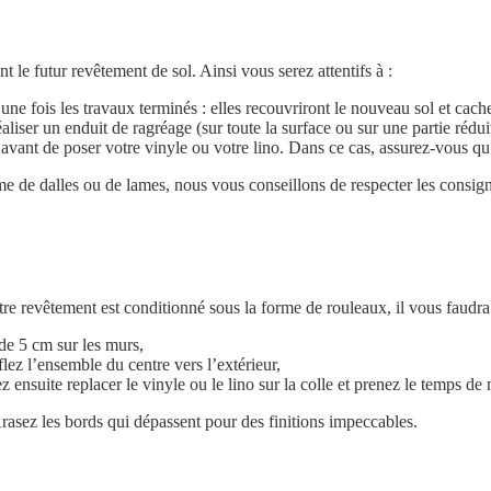
t le futur revêtement de sol. Ainsi vous serez attentifs à :
ne fois les travaux terminés : elles recouvriront le nouveau sol et cache
éaliser un enduit de ragréage (sur toute la surface ou sur une partie rédui
avant de poser votre vinyle ou votre lino. Dans ce cas, assurez-vous qu’
me de dalles ou de lames, nous vous conseillons de respecter les consign
otre revêtement est conditionné sous la forme de rouleaux, il vous faudra
de 5 cm sur les murs,
ez l’ensemble du centre vers l’extérieur,
ensuite replacer le vinyle ou le lino sur la colle et prenez le temps de m
rasez les bords qui dépassent pour des finitions impeccables.