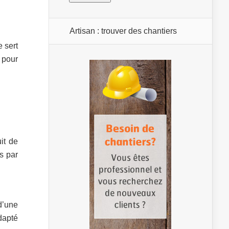
Artisan : trouver des chantiers
 sert
t pour
it de
s par
d’une
dapté