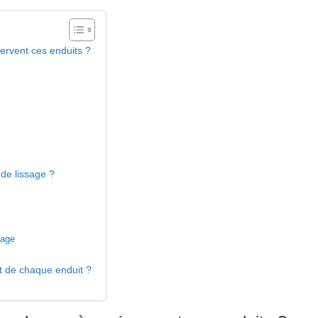
servent ces enduits ?
 de lissage ?
çage
ût de chaque enduit ?