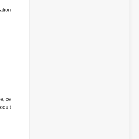
ation
ie, ce
roduit