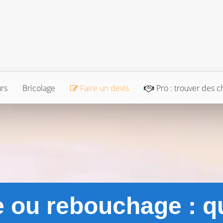
urs
Bricolage
Faire un devis
Pro : trouver des c
e ou rebouchage : q