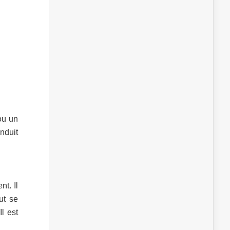
ou un
nduit
t. Il
ut se
l est