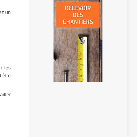
ez un
r les
t être
iller