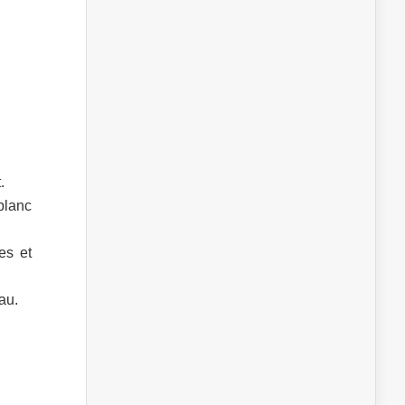
.
 blanc
es et
au.