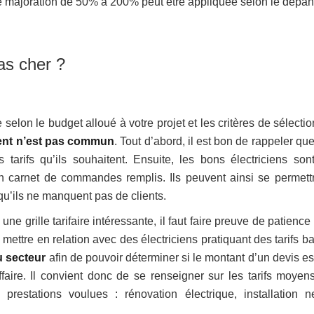
une majoration de 50% à 200% peut être appliquée selon le dépan
as cher ?
selon le budget alloué à votre projet et les critères de sélecti
tent n’est pas commun
. Tout d’abord, il est bon de rappeler qu
s tarifs qu’ils souhaitent. Ensuite, les bons électriciens son
n carnet de commandes remplis. Ils peuvent ainsi se permett
qu’ils ne manquent pas de clients.
ne grille tarifaire intéressante, il faut faire preuve de patience
ettre en relation avec des électriciens pratiquant des tarifs ba
u secteur
afin de pouvoir déterminer si le montant d’un devis es
ffaire. Il convient donc de se renseigner sur les tarifs moyen
prestations voulues : rénovation électrique, installation n