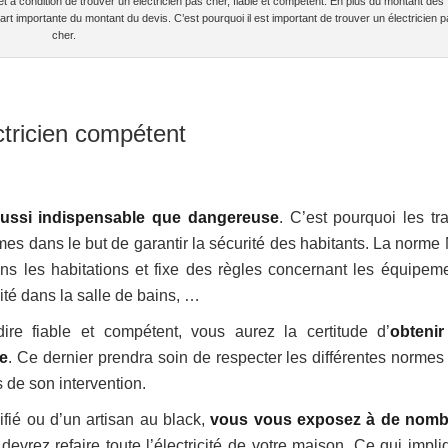
get à condition de trouver un électricien pas cher, fiable et compétent. En plus du montant des
part importante du montant du devis. C’est pourquoi il est important de trouver un électricien 
cher.
tricien compétent
aussi indispensable que dangereuse
. C’est pourquoi les tr
mes dans le but de garantir la sécurité des habitants. La norme
ans les habitations et fixe des règles concernant les équipeme
rité dans la salle de bains, …
dire fiable et compétent, vous aurez la certitude d’
obteni
me
. Ce dernier prendra soin de respecter les différentes normes
s de son intervention.
ifié ou d’un artisan au black,
vous vous exposez à de nomb
evrez refaire toute l’électricité de votre maison. Ce qui impli