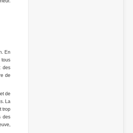
neur.
on. En
e tous
t des
re de
 et de
s. La
t trop
s des
euve,