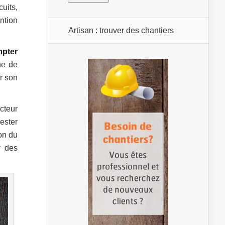
cuits,
ntion
Artisan : trouver des chantiers
pter
ne de
ir son
ncteur
ester
ion du
r des