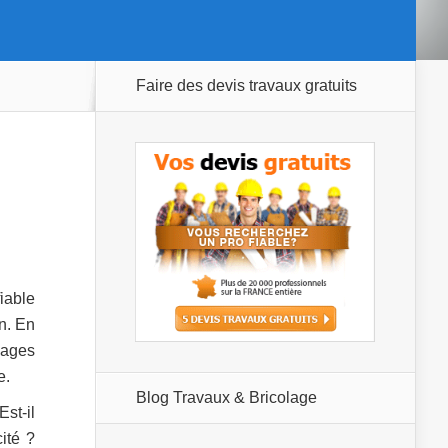
Faire des devis travaux gratuits
fiable
on. En
nages
e.
Blog Travaux & Bricolage
Est-il
ité ?