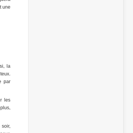
t une
si, la
teux.
e par
r les
 plus,
 soir,