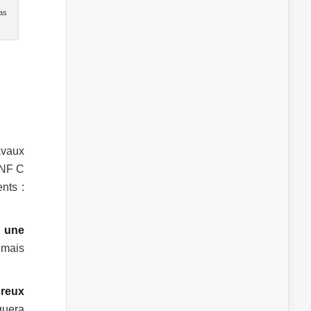
pas
avaux
 NF C
nts :
r une
 mais
reux
quera