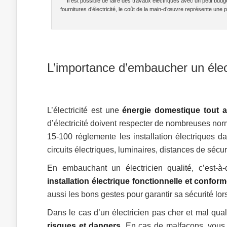
Il est possible de faire des travaux électriques avec un petit bud
fournitures d’électricité, le coût de la main-d’œuvre représente une 
L’importance d’embaucher un élec
L’électricité est une
énergie domestique tout 
d’électricité doivent respecter de nombreuses nor
15-100 réglemente les installation électriques d
circuits électriques, luminaires, distances de sécu
En embauchant un électricien qualité, c’est-à-
installation électrique fonctionnelle et confor
aussi les bons gestes pour garantir sa sécurité lor
Dans le cas d’un électricien pas cher et mal qual
risques et dangers
. En cas de malfaçons, vous d