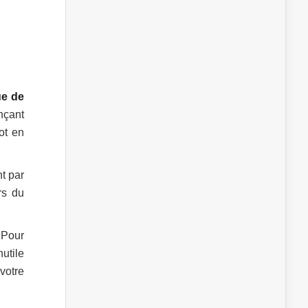
ue de
nçant
ot en
nt par
rs du
 Pour
nutile
votre