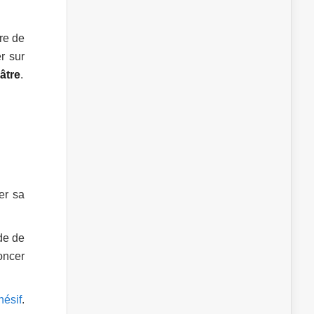
ire de
r sur
âtre
.
er sa
ide de
oncer
hésif
.