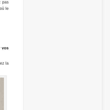
z pas
où le
r vos
ez la