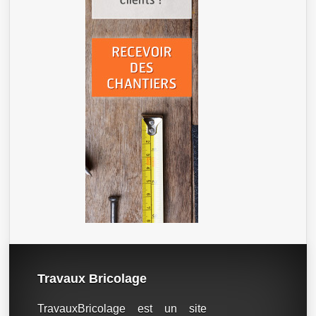
Travaux Bricolage
TravauxBricolage est un site