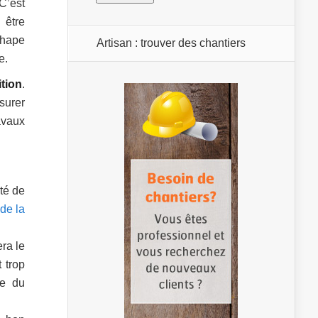
C’est
 être
chape
Artisan : trouver des chantiers
e.
ition
.
surer
ravaux
ité de
 de la
ra le
 trop
se du