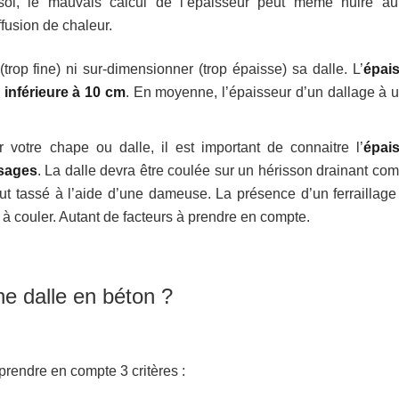
sol, le mauvais calcul de l’épaisseur peut même nuire a
ffusion de chaleur.
trop fine) ni sur-dimensionner (trop épaisse) sa dalle. L’
épai
 inférieure à 10 cm
. En moyenne, l’épaisseur d’un dallage à 
votre chape ou dalle, il est important de connaitre l’
épai
usages
. La dalle devra être coulée sur un hérisson drainant co
tout tassé à l’aide d’une dameuse. La présence d’un ferraillage
 à couler. Autant de facteurs à prendre en compte.
ne dalle en béton ?
 prendre en compte 3 critères :