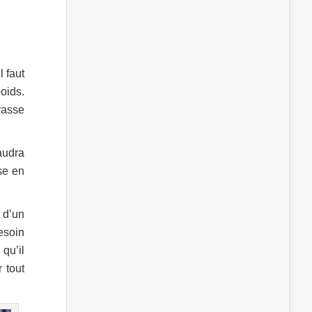
Il faut
oids.
rasse
faudra
se en
t d’un
besoin
qu’il
 tout