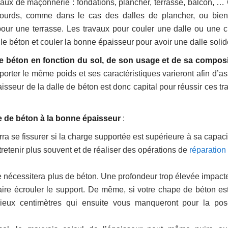
vaux de maçonnerie : fondations, plancher, terrasse, balcon, … 
 lourds, comme dans le cas des dalles de plancher, ou bien
ur une terrasse. Les travaux pour couler une dalle ou une 
r le béton et couler la bonne épaisseur pour avoir une dalle solid
lle béton en fonction du sol, de son usage et de sa compos
orter le même poids et ses caractéristiques varieront afin d’as
aisseur de la dalle de béton est donc capital pour réussir ces t
le de béton à la bonne épaisseur
:
rra se fissurer si la charge supportée est supérieure à sa capac
tretenir plus souvent et de réaliser des opérations de
réparation
le nécessitera plus de béton. Une profondeur trop élevée impacte
faire écrouler le support. De même, si votre chape de béton est
cieux centimètres qui ensuite vous manqueront pour la po