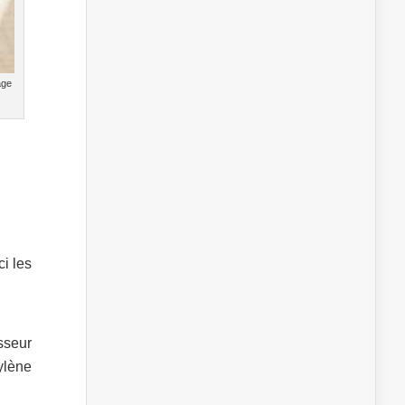
age
i les
sseur
ylène