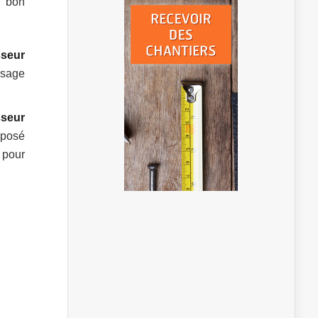
u bon
sseur
usage
sseur
mposé
 pour