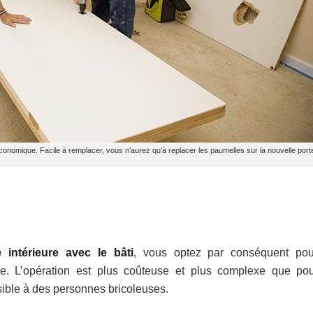
s économique. Facile à remplacer, vous n’aurez qu’à replacer les paumelles sur la nouvelle port
intérieure avec le bâti
, vous optez par conséquent po
te. L’opération est plus coûteuse et plus complexe que po
sible à des personnes bricoleuses.