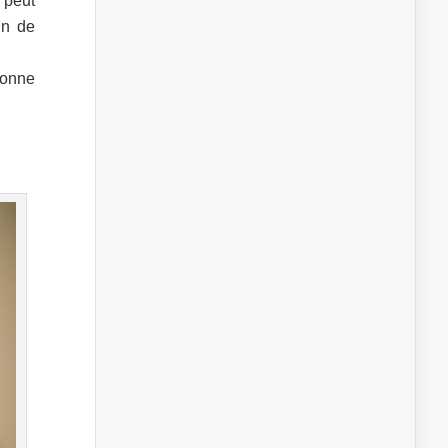
e peut
in de
bonne