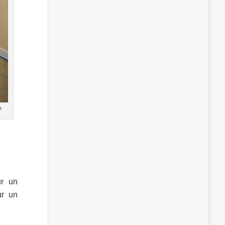
e
ur un
ur un