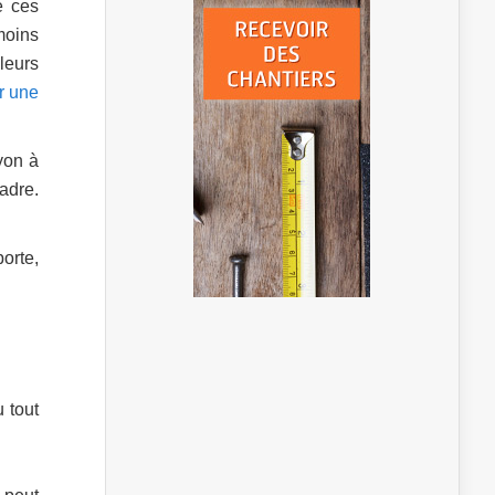
e ces
moins
leurs
r une
yon à
adre.
orte,
 tout