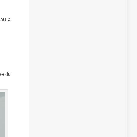
eau à
se du