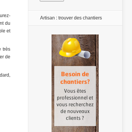
urez-
Artisan : trouver des chantiers
ent du
ble et
 très
er de
dard,