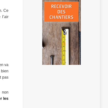
n. Ce
l’air
en va
t bien
t pas
e non
r les