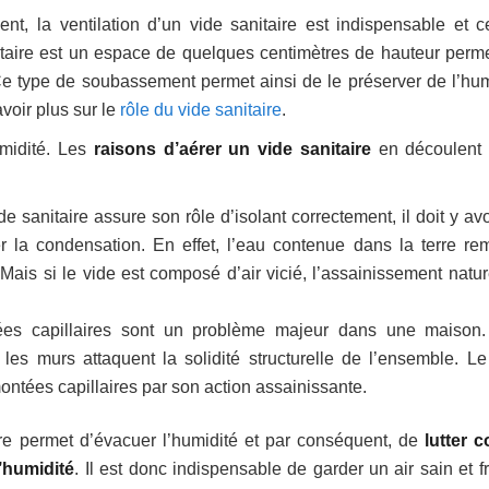
nt, la ventilation d’un vide sanitaire est indispensable et c
nitaire est un espace de quelques centimètres de hauteur perme
. Ce type de soubassement permet ainsi de le préserver de l’hum
avoir plus sur le
rôle du vide sanitaire
.
umidité. Les
raisons d’aérer un vide sanitaire
en découlent
e sanitaire assure son rôle d’isolant correctement, il doit y av
er la condensation. En effet, l’eau contenue dans la terre re
 Mais si le vide est composé d’air vicié, l’assainissement natur
ntées capillaires sont un problème majeur dans une maison
ns les murs attaquent la solidité structurelle de l’ensemble. Le
ontées capillaires par son action assainissante.
aire permet d’évacuer l’humidité et par conséquent, de
lutter c
’humidité
. Il est donc indispensable de garder un air sain et f