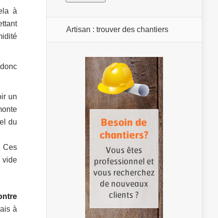
ela à
ttant
Artisan : trouver des chantiers
idité
 donc
oir un
monte
el du
. Ces
 vide
ontre
rais à