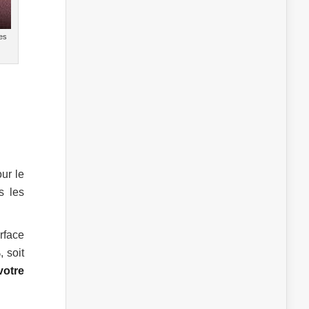
es
ur le
s les
rface
, soit
votre