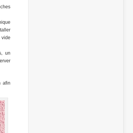
uches
nique
taller
 vide
s, un
erver
 afin