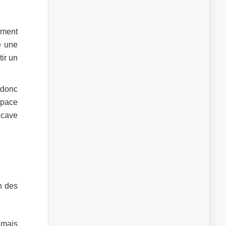
sement
e une
ir un
t donc
espace
 cave
n des
 mais