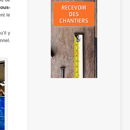
sous-
nt le
u’il y
nnel.