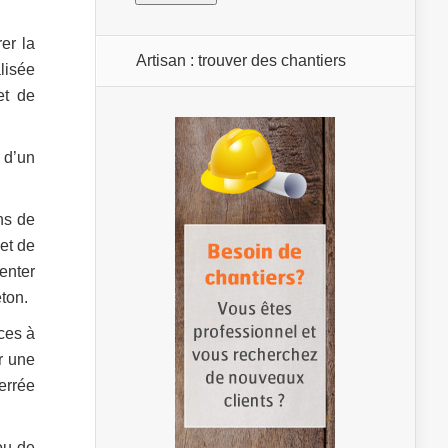
er la
Artisan : trouver des chantiers
lisée
et de
 d’un
ns de
 et de
enter
ton.
ces à
r une
errée
ou de