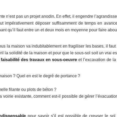
nte n’est pas un projet anodin. En effet, il engendre l’agrandis
l faut impérativement déposer suffisamment de temps en avanc
ant qu’il faut entre un et deux mois en moyenne pour faire about
ous la maison va indubitablement en fragiliser les bases, il fau
il la solidité de la maison et pour que le sous-sol soit un vrai 
a faisabilité des travaux en sous-oeuvre
et l’excavation de la
 maison ? Quel en est le degré de portance ?
lle filante ou plots de béton ?
a voirie existante, comment est-il possible de gérer l’évacuatio
indispensable
pour savoir s’il est possible de creuser le sol