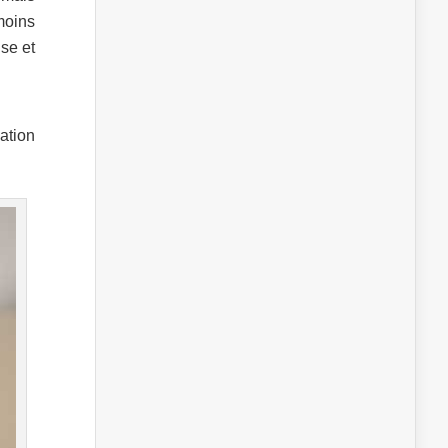
moins
se et
ation