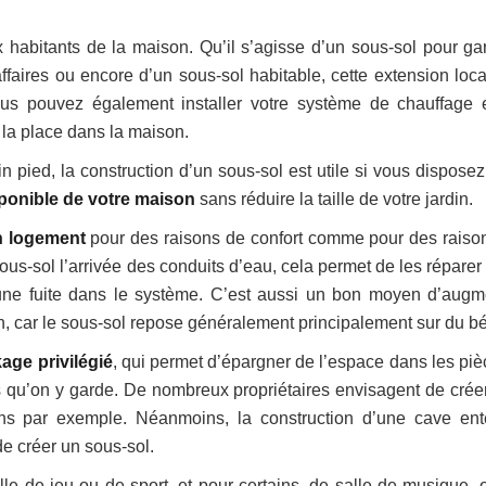
 habitants de la maison. Qu’il s’agisse d’un sous-sol pour gar
faires ou encore d’un sous-sol habitable, cette extension loca
us pouvez également installer votre système de chauffage 
 la place dans la maison.
n pied, la construction d’un sous-sol est utile si vous disposez
ponible de votre maison
sans réduire la taille de votre jardin.
on logement
pour des raisons de confort comme pour des raiso
u sous-sol l’arrivée des conduits d’eau, cela permet de les réparer
 une fuite dans le système. C’est aussi un bon moyen d’augm
on, car le sous-sol repose généralement principalement sur du bé
age privilégié
, qui permet d’épargner de l’espace dans les piè
es qu’on y garde. De nombreux propriétaires envisagent de crée
ins par exemple. Néanmoins, la construction d’une cave ent
e créer un sous-sol.
le de jeu ou de sport, et pour certains, de salle de musique, 