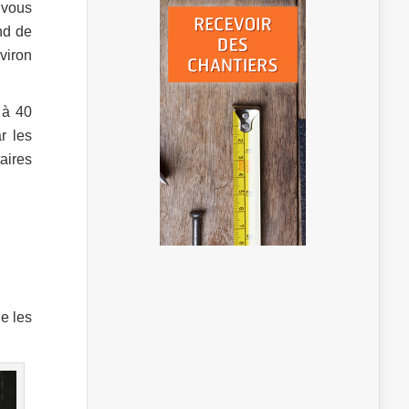
 vous
nd de
viron
 à 40
r les
aires
ue les