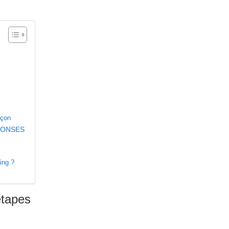
açon
ÉPONSES
ing ?
étapes