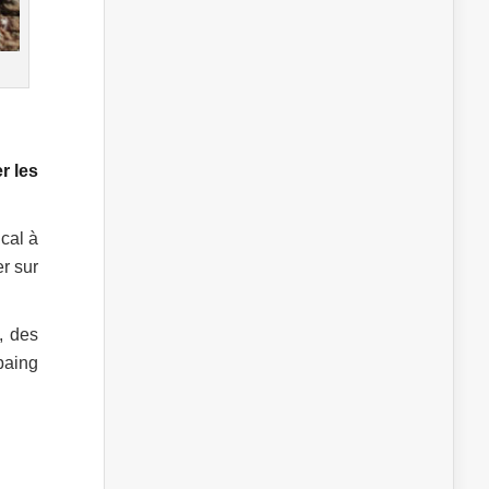
r les
ical à
r sur
t, des
paing