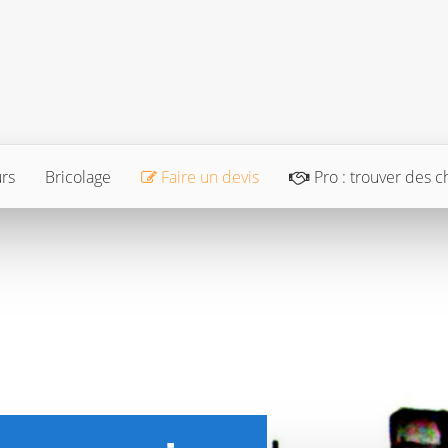
urs
Bricolage
Faire un devis
Pro : trouver des c