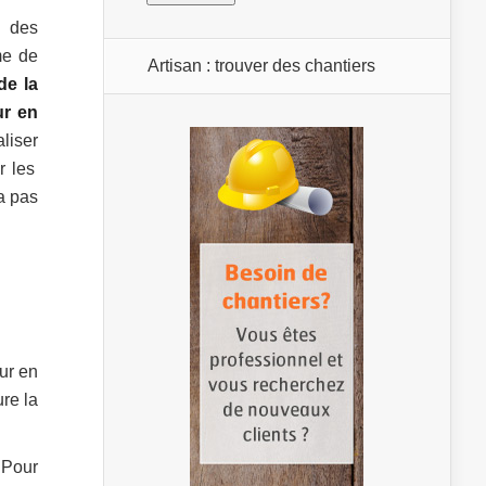
r des
me de
Artisan : trouver des chantiers
de la
r en
liser
r les
a pas
ur en
re la
 Pour