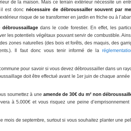
rieur de la maison. Mais ce terrain extérieur nécessite un entr
, il est donc
nécessaire de débroussailler souvent par m
 extérieur risque de se transformer en jardin en friche ou à l’aba
e débroussaillage
dans le code forestier. En effet, les particu
ver les potentiels végétaux pouvant servir de combustible. Ains
des zones naturelles (des bois et forêts, des maquis, des garri
nts.). Il faut donc vous tenir informé de la
réglementati
 commune pour savoir si vous devez débroussailler dans un ray
saillage doit être effectué avant le 1er juin de chaque année 
vous soumettez à une
amende de 30€ du m² non débroussaill
lèvera à 5.000€ et vous risquez une peine d’emprisonnement 
le mois de septembre, surtout si vous souhaitez planter une pe