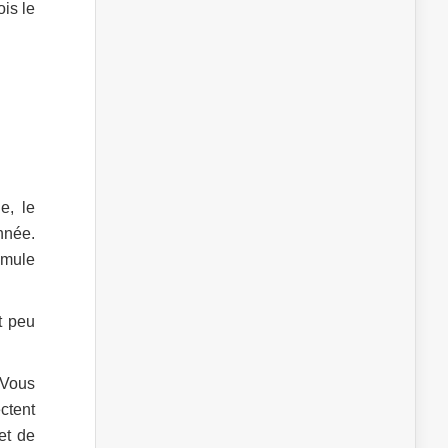
is le
e, le
nnée.
timule
t peu
 Vous
tent
et de