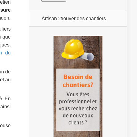
etien
esure
ndon.
Artisan : trouver des chantiers
liers
i que
gues,
on du
on de
et au
é
. En
ainsi
louse