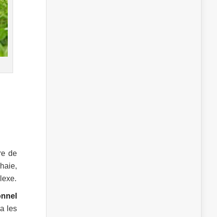
re de
haie,
lexe.
onnel
a les