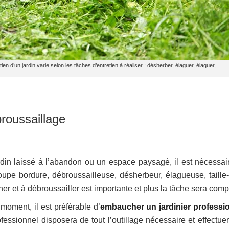
tien d’un jardin varie selon les tâches d’entretien à réaliser : désherber, élaguer, élaguer, …
roussaillage
ardin laissé à l’abandon ou un espace paysagé, il est nécessai
upe bordure, débroussailleuse, désherbeur, élagueuse, taille-
her et à débroussailler est importante et plus la tâche sera comp
 moment, il est préférable d’
embaucher un jardinier professi
fessionnel disposera de tout l’outillage nécessaire et effectuer