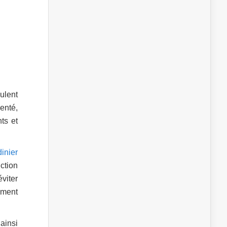
ulent
denté,
ts et
inier
ction
viter
vement
ainsi