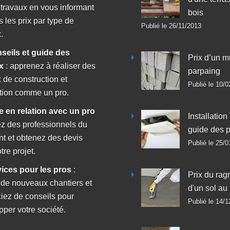
 travaux en vous informant
bois
s les prix par type de
Publié le 26/11/2013
.
nseils et guide des
Prix d’un m
x
: apprenez à réaliser des
parpaing
 de construction et
Publié le 10/
tion comme un pro.
se en relation avec un pro
Installatio
ez des professionnels du
guide des p
nt et obtenez des devis
Publié le 25/
tre projet.
vices pour les pros
:
Prix du rag
 de nouveaux chantiers et
d'un sol au
ciez de conseils pour
Publié le 14/
per votre société.