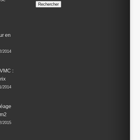
ur en
02/2014
n VMC :
rix
01/2014
réage
 m2
12/2015