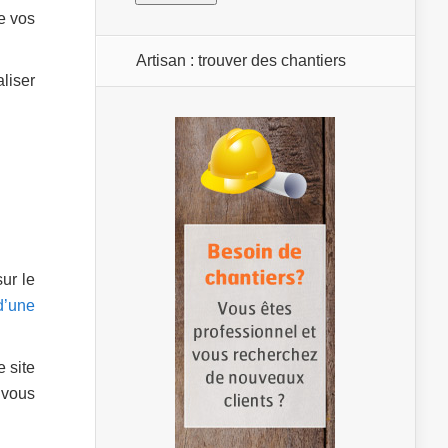
e vos
Artisan : trouver des chantiers
aliser
ur le
d’une
 site
i vous